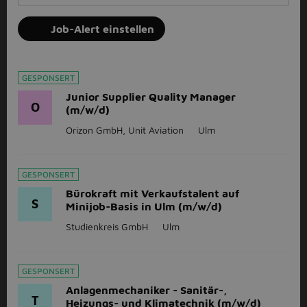
Job-Alert einstellen
GESPONSERT
Junior Supplier Quality Manager
O
(m/w/d)
Orizon GmbH, Unit Aviation
Ulm
GESPONSERT
Bürokraft mit Verkaufstalent auf
S
Minijob-Basis in Ulm (m/w/d)
Studienkreis GmbH
Ulm
GESPONSERT
Anlagenmechaniker - Sanitär-,
T
Heizungs- und Klimatechnik (m/w/d)