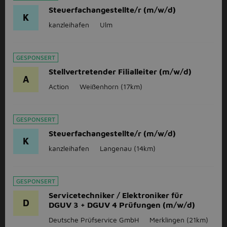
Steuerfachangestellte/r (m/w/d)
K
kanzleihafen
Ulm
GESPONSERT
Stellvertretender Filialleiter (m/w/d)
A
Action
Weißenhorn
(17km)
GESPONSERT
Steuerfachangestellte/r (m/w/d)
K
kanzleihafen
Langenau
(14km)
GESPONSERT
Servicetechniker / Elektroniker für
D
DGUV 3 + DGUV 4 Prüfungen (m/w/d)
Deutsche Prüfservice GmbH
Merklingen
(21km)