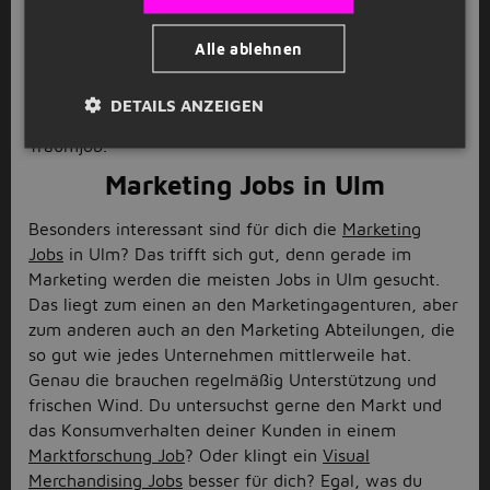
schiefe Haus in Ulm. Aber auch viele kleine und
mittelständische Unternehmen sind in Ulm
Alle ablehnen
angesiedelt und freuen sich über deine Unterstützung.
Also worauf wartest du noch? Bewirb dich auf ein
DETAILS ANZEIGEN
Stellenangebot in Ulm und finde deinen nächsten
Traumjob.
Marketing Jobs in Ulm
Besonders interessant sind für dich die
Marketing
Jobs
in Ulm? Das trifft sich gut, denn gerade im
Marketing werden die meisten Jobs in Ulm gesucht.
Das liegt zum einen an den Marketingagenturen, aber
zum anderen auch an den Marketing Abteilungen, die
so gut wie jedes Unternehmen mittlerweile hat.
Genau die brauchen regelmäßig Unterstützung und
frischen Wind. Du untersuchst gerne den Markt und
das Konsumverhalten deiner Kunden in einem
Marktforschung Job
? Oder klingt ein
Visual
Merchandising Jobs
besser für dich? Egal, was du