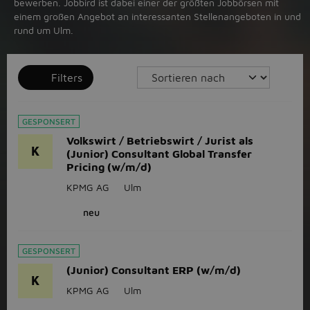
bewerben. Jobbird ist dabei einer der größten Jobbörsen mit
einem großen Angebot an interessanten Stellenangeboten in und
rund um Ulm.
Filters
GESPONSERT
Volkswirt / Betriebswirt / Jurist als
K
(Junior) Consultant Global Transfer
Pricing (w/m/d)
KPMG AG
Ulm
neu
GESPONSERT
(Junior) Consultant ERP (w/m/d)
K
KPMG AG
Ulm