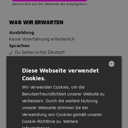
Bewirb dich auf der Webseite des Arbeitgebers
WAS WIR ERWARTEN
Ausbildung
Keine Vorerfahrung erforderlich
Sprachen
Du beherrschst Deutsch
WAS WIR BIETEN
Diese Webseite verwendet
Art der Stellenanzeige:
Cookies.
DUTCH
intern
Wir verwenden Cookies, um die
GERMAN
STELLENBESCHREIBUNG
Benutzerfreundlichkeit unserer Website zu
<!DOCTYPE html PUBLIC "-//W3C//DTD HTML 4.0
verbessern. Durch die weitere Nutzung
Transitional//EN" "http://www.w3.org/TR/REC-
unserer Webseite stimmen Sie der
html40/loose.dtd">
Verwendung von Cookies gemäß unserer
Cookie-Richtlinie zu.
Weitere
IU INTERNATIONALE HOCHSCHULE - Duales
Informationen