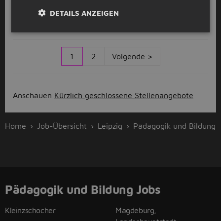
Nachhilfelehrer*in (w/m/d)
DETAILS ANZEIGEN
GoStudent
Leipzig
1
2
Volgende >
Anschauen
Kürzlich geschlossene Stellenangebote
Home
Job-Übersicht
Leipzig
Pädagogik und Bildung
Pädagogik und Bildung Jobs
Kleinzschocher
Magdeburg,