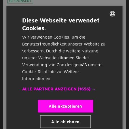
GESPONSERT
Zerspanungsmechaniker (m/w/d)
B
bindan GmbH & Co. KG
Leipzig
Diese Webseite verwendet
Cookies.
DUTCH
GESPONSERT
Wir verwenden Cookies, um die
GERMAN
Benutzerfreundlichkeit unserer Website zu
Gesundheits- und Krankenpfleger
A
(m/w/d) – Verantwortungsvoll.
verbessern. Durch die weitere Nutzung
Wertgeschätzt.
unserer Webseite stimmen Sie der
avanti GmbH
Grimma
(27km)
Verwendung von Cookies gemäß unserer
Cookie-Richtlinie zu.
Weitere
Informationen
GESPONSERT
ALLE PARTNER ANZEIGEN
(1656) →
Wohnbereichsleitung (w/m/d)
Korian Holding GmbH
Leipzig
Alle akzeptieren
GESPONSERT
Alle ablehnen
Flexibler Nebenjob als Biologie -