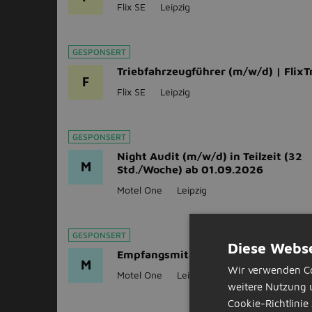
Flix SE
Leipzig
GESPONSERT
Triebfahrzeugführer (m/w/d) | FlixT
F
Flix SE
Leipzig
GESPONSERT
Night Audit (m/w/d) in Teilzeit (32
M
Std./Woche) ab 01.09.2026
Motel One
Leipzig
GESPONSERT
Diese Webse
Empfangsmitarbeiter (m/w/d)
M
Wir verwenden Co
Motel One
Leipzig
weitere Nutzung 
Cookie-Richtlinie 