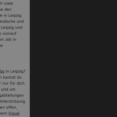
h viele
se den
e in Leipzig
ändische und
 Leipzig und
so worauf
em Job in
ne
obs
in Leipzig?
on kannst du
 nur für dich
n und um
gabteilungen
Unterstützung
ren offen,
einem
Visual