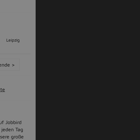
Leipzig
ende >
ote
uf Jobbird
 jeden Tag
nsere große