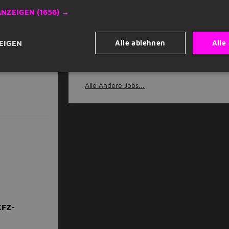
ANZEIGEN
(1656) →
ig
Leipzig
Sachsen
Alle ablehnen
Alle
EIGEN
Alle Andere Jobs...
KFZ-