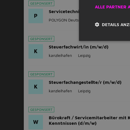
GESPONSERT
ALLE PARTNER 
Servicetechniker (m/w/d) - NL Leipz
P
POLYGON Deutschland GmbH
Leipzig
DETAILS ANZ
GESPONSERT
Steuerfachwirt/in (m/w/d)
K
kanzleihafen
Leipzig
GESPONSERT
Steuerfachangestellte/r (m/w/d)
K
kanzleihafen
Leipzig
GESPONSERT
Bürokraft / Servicemitarbeiter mit 
W
Kenntnissen (d/m/w)