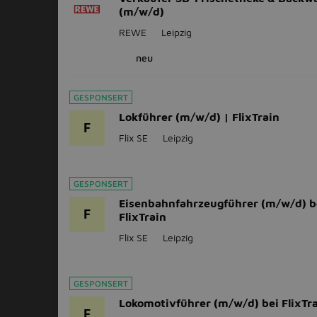
(m/w/d)
REWE
Leipzig
neu
GESPONSERT
Lokführer (m/w/d) | FlixTrain
F
Flix SE
Leipzig
GESPONSERT
Eisenbahnfahrzeugführer (m/w/d) b
F
FlixTrain
Flix SE
Leipzig
GESPONSERT
Lokomotivführer (m/w/d) bei FlixTr
F