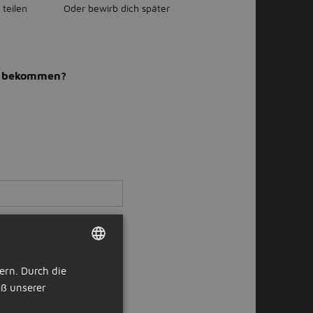
 teilen
Oder bewirb dich später
il bekommen?
ern. Durch die
DUTCH
ß unserer
GERMAN