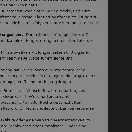
ich über Dich hinaus.
Du erkennst, was hinter Zahlen steckt, und nutzt
ftsmodelle sowie Bilanzierungsfragen strukturiert zu
maßgeblich zum Erfolg von Gutachten und Projekten
fungsarbeit:
Durch Sonderprüfungen lieferst Du
uf komplexe Fragestellungen und unterstützt sie
.
:
Mit innovativen Prüfungsansätzen und digitalen
nem Team neue Wege für effiziente und
st eng mit Kolleg:innen aus unterschiedlichen
e Stärken gezielt in vielseitige Audit-Projekte ein
 zu komplexen Rechnungslegungsfragen.
m Bereich der Wirtschaftswissenschaften, des
itswirtschaft, Wirtschaftsinformatik,
rwissenschaften oder Rechtswissenschaften.
haftsprüfung, Rechnungslegung, Bankbetriebslehre,
aktikum oder eine Werkstudierendentätigkeit im
Care, Bankwesen oder Compliance – oder eine
zug.