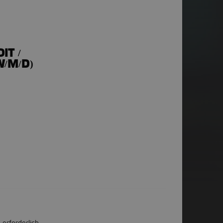
IT /
W/M/D)
 erforderlich