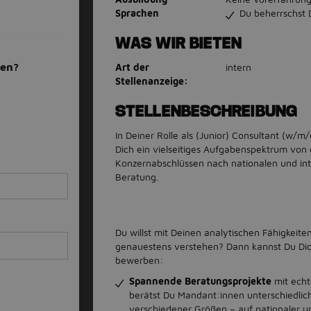
Sprachen
Du beherrschst 
WAS WIR BIETEN
men?
Art der
intern
Stellenanzeige:
STELLENBESCHREIBUNG
In Deiner Rolle als (Junior) Consultant (w/m
Dich ein vielseitiges Aufgabenspektrum von
Konzernabschlüssen nach nationalen und int
Beratung.
Du willst mit Deinen analytischen Fähigkei
genauestens verstehen? Dann kannst Du Dich
bewerben:
Spannende Beratungsprojekte
mit echt
berätst Du Mandant:innen unterschiedlich
verschiedener Größen – auf nationaler u