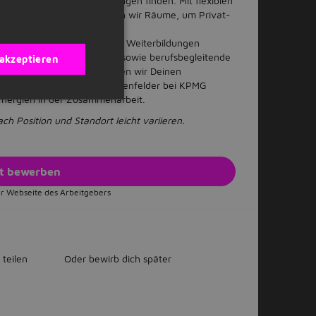
d wirklich innovative Lösungen finden. Mit flexiblen
onten und Auszeiten schaffen wir Räume, um Privat-
aren.
e Trainings, Workshops und Weiterbildungen
 fördern wir Berufsexamina sowie berufsbegleitende
 akzeptieren
tionsprogrammen ermöglichen wir Deinen
ke in die vielfältigen Aufgabenfelder bei KPMG
ynergien in der Zusammenarbeit.
h Position und Standort leicht variieren.
zt bewerben
r Webseite des Arbeitgebers
 teilen
Oder bewirb dich später