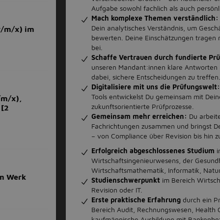
Aufgabe sowohl fachlich als auch persönl
Mach komplexe Themen verständlich:
Dein analytisches Verständnis, um Geschä
w/m/x) im
bewerten. Deine Einschätzungen tragen 
bei.
Schaffe Vertrauen durch fundierte Prü
unseren Mandant:innen klare Antworten a
dabei, sichere Entscheidungen zu treffen
Digitalisiere mit uns die Prüfungswelt
Tools entwickelst Du gemeinsam mit Dei
/m/x),
zukunftsorientierte Prüfprozesse.
 [2
Gemeinsam mehr erreichen:
Du arbeite
Fachrichtungen zusammen und bringst Dein
– von Compliance über Revision bis hin
Erfolgreich abgeschlossenes Studium
i
Wirtschaftsingenieurwesens, der Gesundhe
Wirtschaftsmathematik, Informatik, Natu
im Werk
Studienschwerpunkt
im Bereich Wirtsc
Revision oder IT.
Erste praktische Erfahrung
durch ein Pr
Bereich Audit, Rechnungswesen, Health 
kaufmännische Ausbildung mit Bankenbe