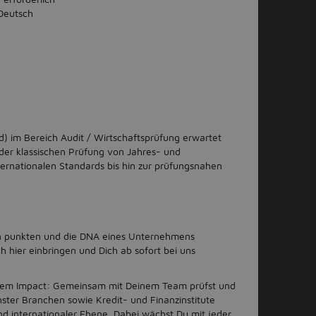
Deutsch
/d) im Bereich Audit / Wirtschaftsprüfung erwartet
 der klassischen Prüfung von Jahres- und
ernationalen Standards bis hin zur prüfungsnahen
ten punkten und die DNA eines Unternehmens
 hier einbringen und Dich ab sofort bei uns
em Impact: Gemeinsam mit Deinem Team prüfst und
ster Branchen sowie Kredit- und Finanzinstitute
nd internationaler Ebene. Dabei wächst Du mit jeder