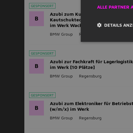
GESPONSERT
ALLE PARTNER 
Azubi zum Kunststoff- und
B
Kautschuktechnologen (w/m/x) (Ü
DETAILS ANZ
im Werk Wackersdorf) [2 Plätze]
BMW Group
Regensburg
GESPONSERT
Azubi zur Fachkraft für Lagerlogisti
B
im Werk [10 Plätze]
BMW Group
Regensburg
GESPONSERT
Azubi zum Elektroniker für Betriebs
B
(w/m/x) im Werk
BMW Group
Regensburg