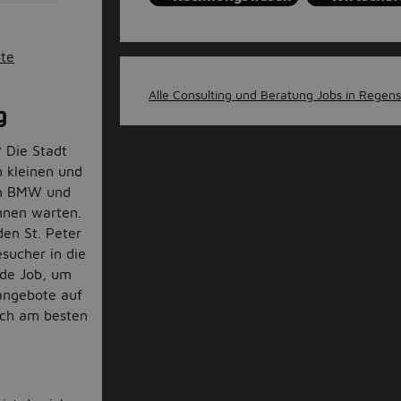
ote
Alle Consulting und Beratung Jobs in Regens
g
 Die Stadt
n kleinen und
on BMW und
nnen warten.
den St. Peter
sucher in die
nde Job, um
nangebote auf
dich am besten