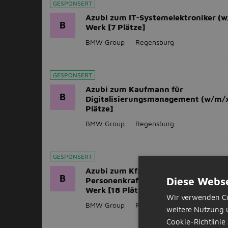
GESPONSERT
Azubi zum IT-Systemelektroniker (
B
Werk [7 Plätze]
BMW Group
Regensburg
GESPONSERT
Azubi zum Kaufmann für
B
Digitalisierungsmanagement (w/m/x
Plätze]
BMW Group
Regensburg
GESPONSERT
Azubi zum Kfz-Mechatroniker für
B
Diese Webse
Personenkraftwagentechnik (w/m/x
Werk [18 Plätze]
Wir verwenden Co
BMW Group
Regensburg
weitere Nutzung 
Cookie-Richtlinie 