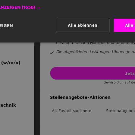
können wir die besten Ideen entwickeln un
Arbeitszeiten, Homeoffice-Option, Zeitk
ANZEIGEN
(1656) →
und Berufsleben miteinander zu vereinb
Fort- & Weiterbildung
Durch regelmäßig
bernahme
entwickelst Du Dich stetig weiter. Zudem
Alle ablehnen
Alle
EIGEN
Master-Studiengänge. Mit unseren Rota
fachübergreifenden Einsatz. Diese Einblic
erweitern Deinen Horizont und fördern S
Die abgebildeten Leistungen können je nac
k (w/m/x)
Jet
Bewirb dich auf de
Stellenangebote-Aktionen
technik
Als Favorit speichern
Stellenangebot