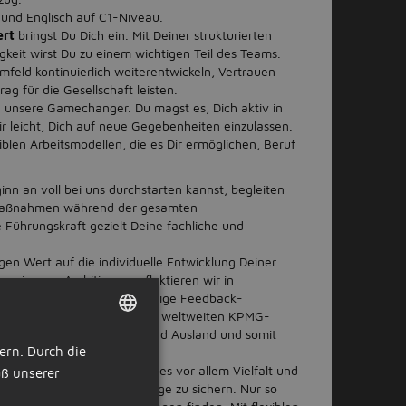
 und Englisch auf C1-Niveau.
ert
bringst Du Dich ein. Mit Deiner strukturierten
keit wirst Du zu einem wichtigen Teil des Teams.
mfeld kontinuierlich weiterentwickeln, Vertrauen
ag für die Gesellschaft leisten.
 unsere Gamechanger. Du magst es, Dich aktiv in
ir leicht, Dich auf neue Gegebenheiten einzulassen.
xiblen Arbeitsmodellen, die es Dir ermöglichen, Beruf
nn an voll bei uns durchstarten kannst, begleiten
g-Maßnahmen während der gesamten
 Führungskraft gezielt Deine fachliche und
gen Wert auf die individuelle Entwicklung Deiner
ne eigenen Ambitionen reflektieren wir in
 Systematische und regelmäßige Feedback-
en dieser Ziele. Als Teil des weltweiten KPMG-
rrieremöglichkeiten im In- und Ausland und somit
ern. Durch die
DUTCH
 Tätigkeitsbereiche.
ben
Wir sind überzeugt, dass es vor allem Vielfalt und
ß unserer
GERMAN
ördern und langfristige Erfolge zu sichern. Nur so