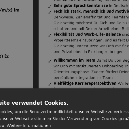
Sehr gute Sprachkenntnisse
in Deutsch
w/m/x) im
Fachlich stark, menschlich und motivi
Denkweise, Zahlenaffinität und Teamfähig
Gleichzeitig möchtest Du Dich und Dein U
schaffen und mit Deiner Arbeit einen Beitr
Flexibilität und Work-Life-Balance
sind
Projektteams einzubringen, und es fällt D
Gleichzeitig unterstützen wir Dich mit fle
und Privatleben in Einklang zu bringen.
) [2
Willkommen im Team
Damit Du von Begi
wir Dich mit strukturierten Onboardin
Orientierungsphase. Zudem fördert Deine
persönliche Integration ins Team.
Vielfältige Karriereperspektiven
Wir le
fachlichen und persönlichen Stärken: Dei
strukturierten Entwicklungsgesprächen.
Gespräche unterstützen Dich beim Erreich
ite verwendet Cookies.
) im
Netzwerks bieten wir Dir interessante Ka
okies, um die Benutzerfreundlichkeit unserer Website zu verbess
wertvolle Einblicke in die Vielfalt unserer
Vereinbarkeit von Beruf und Privatle
unserer Webseite stimmen Sie der Verwendung von Cookies gemä
Flexibilität braucht, um Innovationen zu f
zu.
Weitere Informationen