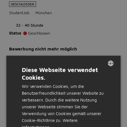
GESCHLOSSEN
StudentJob
München
32 - 40 Stunde
Status
Geschlossen
Bewerbung nicht mehr möglich
Diese Webseite verwendet
WAS WIR ERWARTEN
Cookies.
DUTCH
Ausbildung
Wir verwenden Cookies, um die
Keine Vorerfahrung erforderlich
GERMAN
Benutzerfreundlichkeit unserer Website zu
Sprachen
verbessern. Durch die weitere Nutzung
Du beherrschst Deutsch
unserer Webseite stimmen Sie der
WAS WIR BIETEN
Verwendung von Cookies gemäß unserer
Cookie-Richtlinie zu.
Weitere
Stunden:
Informationen