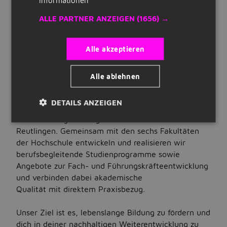
32 bis 40 Stunden pro Woche
Quick Links
Art der Stellenanzeige:
ALLE PARTNER ANZEIGEN
(1656) →
intern
Registrieren
STELLENBESCHREIBUNG
Alle akzeptieren
Lebenslauf erstellen
Über das Unternehmen
Lust auf lebenslange Bildung und nachhaltige
Unternehmen auf Jobbird
Alle ablehnen
Karriereentwicklung?
DETAILS ANZEIGEN
Jobs
Die Knowledge Foundation ist die
Weiterbildungsstiftung an der Hochschule
Nach Stellenangeboten suchen
Reutlingen. Gemeinsam mit den sechs Fakultäten
der Hochschule entwickeln und realisieren wir
Jobs nach Standort
berufsbegleitende Studienprogramme sowie
Angebote zur Fach- und Führungskräfteentwicklung
Jobs nach Berufsfeld
und verbinden dabei akademische
Jobs nach Anstellungsart
Qualität mit direktem Praxisbezug.
Jobs nach Bildungsstand
Unser Ziel ist es, lebenslange Bildung zu fördern und
dich in deiner nachhaltigen Weiterentwicklung zu