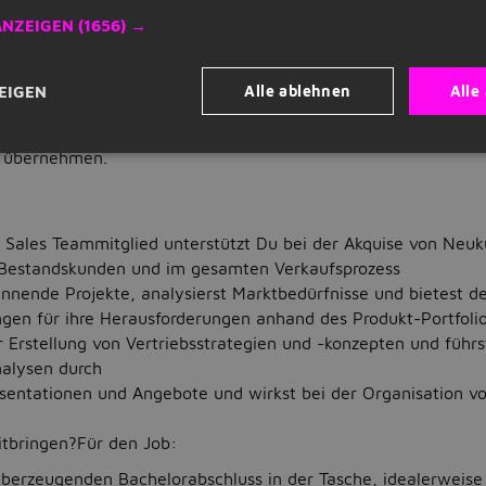
 Lehre durch Professor:innen der ESB Business School sowie
ANZEIGEN
(1656) →
s der Praxis
e wie z.B. Sales Skills & Tools, Transformation & Leadership i
agement und Business Analytics
Alle ablehnen
Alle
EIGEN
n-) Atmosphäre in kleinen Gruppen
nst Du Dein neu erlerntes Wissen direkt in die Praxis umsetz
 übernehmen.
s Sales Teammitglied unterstützt Du bei der Akquise von Neu
Bestandskunden und im gesamten Verkaufsprozess
annende Projekte, analysierst Marktbedürfnisse und bietest 
ngen für ihre Herausforderungen anhand des Produkt-Portfoli
er Erstellung von Vertriebsstrategien und -konzepten und führ
alysen durch
äsentationen und Angebote und wirkst bei der Organisation v
t
itbringen?Für den Job:
überzeugenden Bachelorabschluss in der Tasche, idealerweise