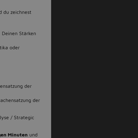
d du zeichnest
u Deinen Stärken
tika oder
ensatzung der
rachensatzung der
yse / Strategic
gen Minuten
und