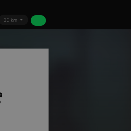
30 km
G
)