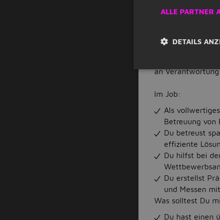
Praxisbezogene
ALLE PARTNER 
Expert:innen au
Spannende Modul
Technology Man
DETAILS ANZ
Eine tolle (Ler
Parallel dazu kan
an Verantwortung
Im Job:
Als vollwertige
Betreuung von 
Du betreust sp
effiziente Lösu
Du hilfst bei d
Wettbewerbsan
Du erstellst Pr
und Messen mi
Was solltest Du m
Du hast einen 