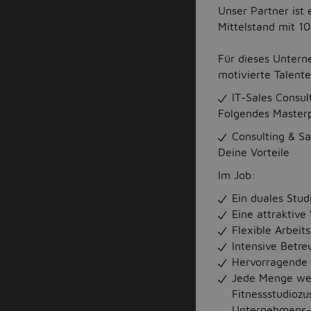
Unser Partner ist
Mittelstand mit 1
Für dieses Unter
motivierte Talente
IT-Sales Consu
Folgendes Masterp
Consulting & S
Deine Vorteile
Im Job:
Ein duales Stu
Eine attraktiv
Flexible Arbeit
Intensive Betre
Hervorragende 
Jede Menge wei
Fitnessstudioz
Unternehmens-