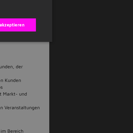
 renommierte
n Sales, Digital
 akzeptieren
en und von Anfang
kunden, der
den Kunden
os
st Markt- und
on Veranstaltungen
 im Bereich