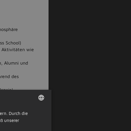
tmosphäre
ss School)
Aktivitäten wie
n, Alumni und
rend des
raxis!
ern. Durch die
DUTCH
(insgesamt 75
ß unserer
GERMAN