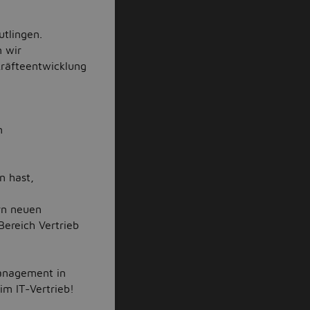
utlingen.
n wir
räfteentwicklung
n
n hast,
ern neuen
ereich Vertrieb
Management in
im IT-Vertrieb!