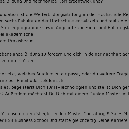
nge Bildung und nachhaltige Karriereentwicklung?
ndation ist die Weiterbildungsstiftung an der Hochschule Re
 sechs Fakultäten der Hochschule entwickeln und realisiere
e Studienprogramme sowie Angebote zur Fach- und Führungsk
bei akademische
ktem Praxisbezug.
 lebenslange Bildung zu fördern und dich in deiner nachhaltige
 zu unterstützen.
er bist, welches Studium zu dir passt, oder du weitere Frage
rne per Email oder telefonisch.
ales, begeisterst Dich für IT-Technologien und stellst Dich g
n? Außerdem möchtest Du Dich mit einem Dualen Master im B
für unseren berufsbegleitenden Master Consulting & Sales 
r ESB Business School und starte gleichzeitig Deine Karriere 