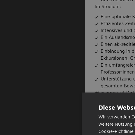
Im Studium:
Eine optimale 
Effizientes Zei
Intensives und 
Ein Auslandsmod
Einen akkrediti
Einbindung in 
Exkursionen, Gri
Ein umfangreic
Professor:innen
Unterstützung 
gesamten Bewe
Was erwartet Dich
Diese Webse
Im Studium:
3 Semester ber
Wir verwenden Co
Theoriephasen 
weitere Nutzung 
Tage)
Cookie-Richtlinie 