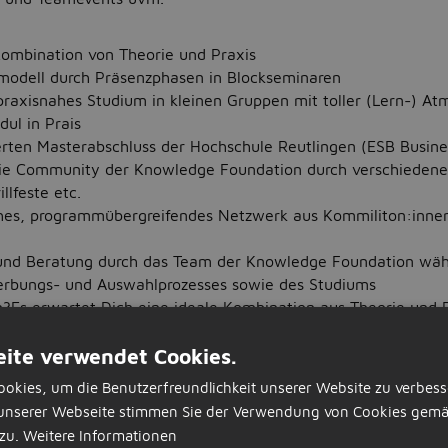
Kombination von Theorie und Praxis
tmodell durch Präsenzphasen in Blockseminaren
praxisnahes Studium in kleinen Gruppen mit toller (Lern-) A
ul in Prais
erten Masterabschluss der Hochschule Reutlingen (ESB Busine
die Community der Knowledge Foundation durch verschiedene 
llfeste etc.
hes, programmübergreifendes Netzwerk aus Kommiliton:inne
und Beratung durch das Team der Knowledge Foundation wäh
rbungs- und Auswahlprozesses sowie des Studiums
?Es erwartet Dich eine ideale Kombination aus Theorie und P
ite verwendet Cookies.
ufsbegleitendes Studium plus 6 Monate Masterthesis
okies, um die Benutzerfreundlichkeit unserer Website zu verbess
in Blockseminaren an der ESB Business School in Reutlingen 
unserer Webseite stimmen Sie der Verwendung von Cookies gemä
zu.
Weitere Informationen