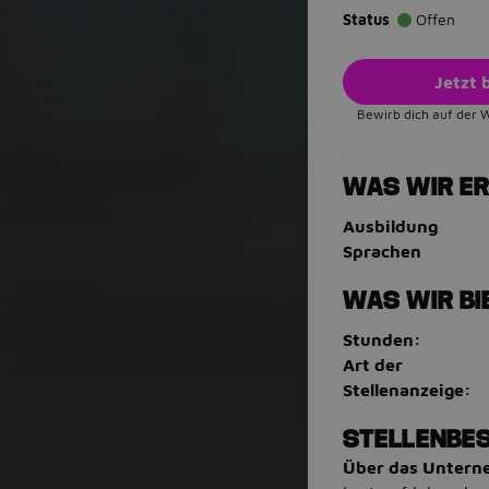
Status
Offen
Jetzt
Bewirb dich auf der 
WAS WIR E
Ausbildung
Sprachen
WAS WIR BI
Stunden:
Art der
Stellenanzeige:
STELLENBE
Über das Unter