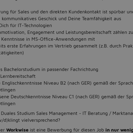
ung für Sales und den direkten Kundenkontakt ist spürbar un
n kommunikatives Geschick und Deine Teamfähigkeit aus
Dich für IT-Technologien
nmotivation, Engagement und Leistungsbereitschaft zählen z
e Kenntnisse in MS-Office-Anwendungen mit
its erste Erfahrungen im Vertrieb gesammelt (z.B. durch Prak
ätigkeiten)
s Bachelorstudium in passender Fachrichtung
Lernbereitschaft
Englischkenntnisse Niveau B2 (nach GER) gemäß der Sprach
tlingen
sene Deutschkenntnisse Niveau C1 (nach GER) gemäß der Sp
tlingen
Duales Studium Sales Management - IT Beratung / Marktanal
d)klingt vielversprechend?
ner
Workwise
ist eine Bewerbung für diesen Job
in nur weni