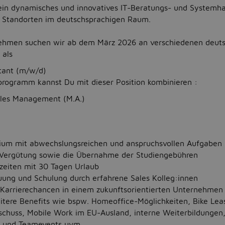
 ein dynamisches und innovatives IT-Beratungs- und Systemha
0 Standorten im deutschsprachigen Raum.
nehmen suchen wir ab dem März 2026 an verschiedenen deut
 als
ltant (m/w/d)
rogramm kannst Du mit dieser Position kombinieren :
ales Management (M.A.)
dium mit abwechslungsreichen und anspruchsvollen Aufgaben
e Vergütung sowie die Übernahme der Studiengebühren
szeiten mit 30 Tagen Urlaub
uung und Schulung durch erfahrene Sales Kolleg:innen
Karrierechancen in einem zukunftsorientierten Unternehmen
tere Benefits wie bspw. Homeoffice-Möglichkeiten, Bike Lea
uschuss, Mobile Work im EU-Ausland, interne Weiterbildungen
 und Teamevents uvm.