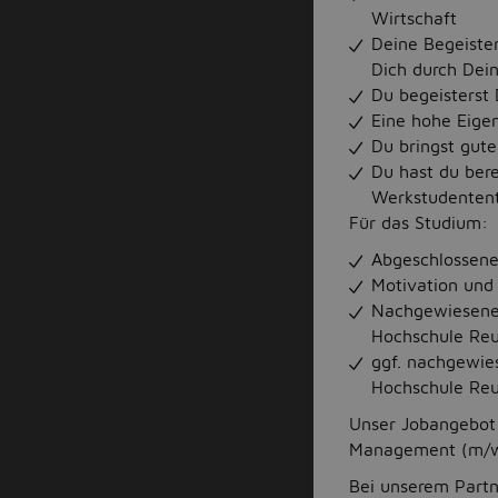
Wirtschaft
Deine Begeister
Dich durch Dei
Du begeisterst 
Eine hohe Eige
Du bringst gut
Du hast du bere
Werkstudentent
Für das Studium:
Abgeschlossene
Motivation und 
Nachgewiesene 
Hochschule Reu
ggf. nachgewie
Hochschule Reu
Unser Jobangebot 
Management (m/w/
Bei unserem Part