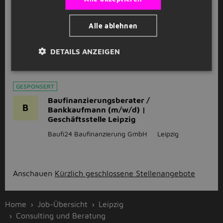
IT Berater - SAP Commissions / ICM /
Alle ablehnen
Sales / Softwareentwicklung (m/w/d)
StudentJob
Leipzig
DETAILS ANZEIGEN
32 - 40 Stunde
GESPONSERT
Baufinanzierungsberater /
B
Bankkaufmann (m/w/d) |
Geschäftsstelle Leipzig
Baufi24 Baufinanzierung GmbH
Leipzig
Anschauen
Kürzlich geschlossene Stellenangebote
Home
Job-Übersicht
Leipzig
Consulting und Beratung