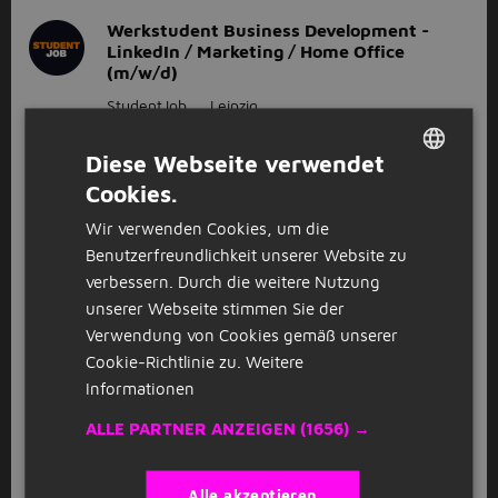
Werkstudent Business Development -
LinkedIn / Marketing / Home Office
(m/w/d)
StudentJob
Leipzig
40 Stunde
Diese Webseite verwendet
Cookies.
DUTCH
Praktikum Strategie - Business
Wir verwenden Cookies, um die
Development / Marketing (m/w/d)
GERMAN
Benutzerfreundlichkeit unserer Website zu
StudentJob
Leipzig
verbessern. Durch die weitere Nutzung
32 - 40 Stunde
unserer Webseite stimmen Sie der
Verwendung von Cookies gemäß unserer
Cookie-Richtlinie zu.
Weitere
Senior IT Berater - SAP BI / Analytics /
Informationen
Cloud / Sales (m/w/d)
StudentJob
Leipzig
ALLE PARTNER ANZEIGEN
(1656) →
32 - 40 Stunde
Alle akzeptieren