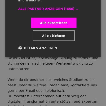
Quick Links
ALLE PARTNER ANZEIGEN
(1656) →
Die Knowledge Foundation ist die
Weiterbildungsstiftung an der Hochschule
Registrieren
Reutlingen. Gemeinsam mit den sechs Fakultäten
Alle akzeptieren
der Hochschule entwickeln und realisieren wir
Lebenslauf erstellen
berufsbegleitende Studienprogramme sowie
Unternehmen auf Jobbird
Alle ablehnen
Angebote zur Fach- und Führungskräfteentwicklung
und verbinden dabei akademische
Qualität mit direktem Praxisbezug.
DETAILS ANZEIGEN
Jobs
Unser Ziel ist es, lebenslange Bildung zu fördern und
Nach Stellenangeboten suchen
dich in deiner nachhaltigen Weiterentwicklung zu
Jobs nach Standort
unterstützen.
Jobs nach Berufsfeld
Wenn du dir unsicher bist, welches Studium zu dir
passt, oder du weitere Fragen hast, kontaktiere uns
Jobs nach Anstellungsart
gerne per Email oder telefonisch.
Du möchtest Unternehmen auf dem Weg der
Jobs nach Bildungsstand
digitalen Transformation unterstützen und Expert:in