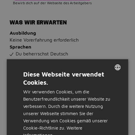
Bewirb dich auf der Webseite des Arbeitgebers
WAS WIR ERWARTEN
Ausbildung
Keine Vorerfahrung erforderlich
Sprachen
Du beherrschst Deutsch
WAS WIR BIETEN
Diese Webseite verwendet
Stunden:
Cookies.
DUTCH
32 bis 40 Stunden pro Woche
Art der Stellenanzeige:
Wir verwenden Cookies, um die
GERMAN
intern
Benutzerfreundlichkeit unserer Website zu
verbessern. Durch die weitere Nutzung
STELLENBESCHREIBUNG
unserer Webseite stimmen Sie der
Über das Unternehmen
Verwendung von Cookies gemäß unserer
Lust auf lebenslange Bildung und nachhaltige
Cookie-Richtlinie zu.
Weitere
Karriereentwicklung?
Informationen