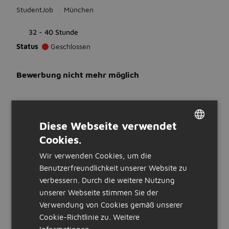
StudentJob
München
32 - 40 Stunde
Status
Geschlossen
Bewerbung nicht mehr möglich
WAS WIR ERWARTEN
Diese Webseite verwendet
Ausbildung
Cookies.
DUTCH
Keine Vorerfahrung erforderlich
Sprachen
Wir verwenden Cookies, um die
GERMAN
Du beherrschst Deutsch
Benutzerfreundlichkeit unserer Website zu
verbessern. Durch die weitere Nutzung
WAS WIR BIETEN
unserer Webseite stimmen Sie der
Verwendung von Cookies gemäß unserer
Stunden:
Cookie-Richtlinie zu.
Weitere
32 bis 40 Stunden pro Woche
Informationen