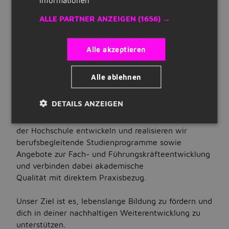
Art der Stellenanzeige:
Quick Links
intern
ALLE PARTNER ANZEIGEN
(1656) →
Registrieren
STELLENBESCHREIBUNG
Über das Unternehmen
Alle akzeptieren
Lebenslauf erstellen
Lust auf lebenslange Bildung und nachhaltige
Karriereentwicklung?
Unternehmen auf Jobbird
Alle ablehnen
Die Knowledge Foundation ist die
DETAILS ANZEIGEN
Jobs
Weiterbildungsstiftung an der Hochschule
Reutlingen. Gemeinsam mit den sechs Fakultäten
Nach Stellenangeboten suchen
der Hochschule entwickeln und realisieren wir
berufsbegleitende Studienprogramme sowie
Jobs nach Standort
Angebote zur Fach- und Führungskräfteentwicklung
und verbinden dabei akademische
Jobs nach Berufsfeld
Qualität mit direktem Praxisbezug.
Jobs nach Anstellungsart
Unser Ziel ist es, lebenslange Bildung zu fördern und
Jobs nach Bildungsstand
dich in deiner nachhaltigen Weiterentwicklung zu
unterstützen.