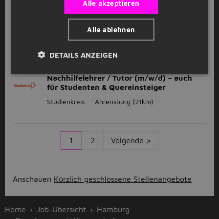
Alle akzeptieren
Nachhilfelehrer / Tutor (m/w/d) – auch
für Studenten & Quereinsteiger
Alle ablehnen
Studienkreis
Winsen (Luhe)
(27km)
DETAILS ANZEIGEN
GESPONSERT
Nachhilfelehrer / Tutor (m/w/d) – auch
für Studenten & Quereinsteiger
Studienkreis
Ahrensburg
(21km)
1
2
Volgende >
Anschauen
Kürzlich geschlossene Stellenangebote
Home
Job-Übersicht
Hamburg