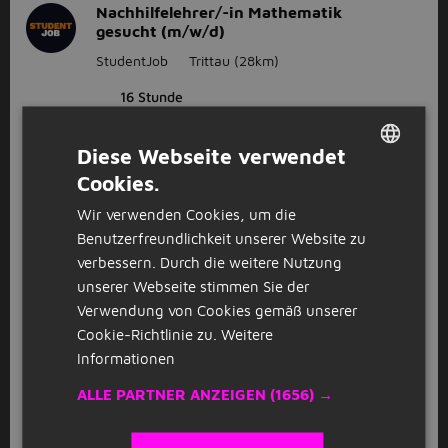
Nachhilfelehrer/-in Mathematik
gesucht (m/w/d)
StudentJob
Trittau
(28km)
16 Stunde
Diese Webseite verwendet
Nachhilfelehrer/-in Mathematik
gesucht (m/w/d)
Cookies.
DUTCH
StudentJob
Norderstedt
(15km)
Wir verwenden Cookies, um die
GERMAN
Benutzerfreundlichkeit unserer Website zu
16 Stunde
verbessern. Durch die weitere Nutzung
unserer Webseite stimmen Sie der
GESPONSERT
Verwendung von Cookies gemäß unserer
Nachhilfelehrer / Tutor (m/w/d) – auch
Cookie-Richtlinie zu.
Weitere
für Studenten & Quereinsteiger
Informationen
Studienkreis
Seevetal
(17km)
ALLE PARTNER ANZEIGEN
(1656) →
GESPONSERT