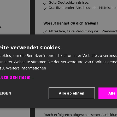
Gute Deutschkenntnisse.
Qualifizierender Abschluss der Mittelschul
Worauf kannst du dich freuen?
z
Attraktive, faire Vergütung inkl. Weihnac
Hervorragende Übernahmechancen.*
Berufsunfähigkeitsversicherung.
ite verwendet Cookies.
Flexible Arbeitszeiten und Freizeitausglei
Persönliche Förderung.
okies, um die Benutzerfreundlichkeit unserer Website zu verbess
Viele Entwicklungsmöglichkeiten.
unserer Webseite stimmen Sie der Verwendung von Cookies gemä
Abwechslungsreiche und spannende Auf
Attraktive Azubi-Fahrzeugmiete.
zu.
Weitere Informationen
Individuelle Fahrtkostenzuschussregelung
ANZEIGEN
(1656) →
Bezuschusste Azubi-Wohnheime (nur am
Vergünstigungen und Mitarbeiterrabatte.
Betriebsrestaurants und Cafés.
Alle ablehnen
Alle
EIGEN
Fitness- und Freizeitangebote.
Und vieles mehr siehe
bmw.jobs/waswir
z
*nach erfolgreich abgeschlossener Ausbildu