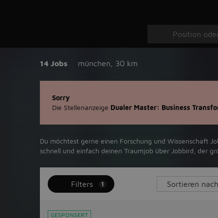
14 Jobs
münchen
,
30 km
Sorry
Die Stellenanzeige
Dualer Master: Business Transf
Du möchtest gerne einen Forschung und Wissenschaft Job in
schnell und einfach deinen Traumjob über ‪Jobbird‬, der g
Filters
1
GESPONSERT