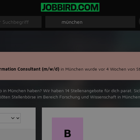
ormation Consultant (m/w/d)
in München wurde vor 4 Wochen von St
 ‪München‬ haben? Wir haben ‪14‬ Stellenangebote für dich parat. Siche
rößten Stellenbörse im Bereich Forschung und Wissenschaft in ‪München‬
B