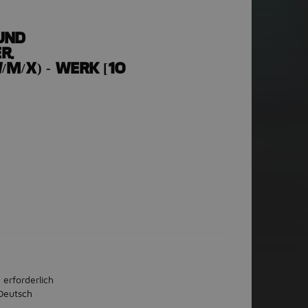
UND
R,
M/X) - WERK [10
 erforderlich
Deutsch