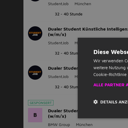
StudentJob
München
32 - 40 Stunde
Dualer Student Künstliche Intelligen
(w/m/x)
StudentJob
München
Diese Webse
32 - 40 Stunde
Wir verwenden Co
weitere Nutzung 
Dualer Student Informatik (w/m/x)
Cookie-Richtlinie 
StudentJob
München
ALLE PARTNER 
32 - 40 Stunde
DETAILS ANZ
GESPONSERT
Dualer Student Künstliche Intelligen
B
(w/m/x)
BMW Group
München