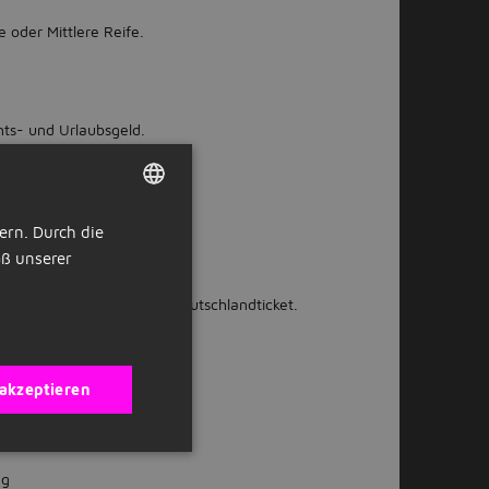
e oder Mittlere Reife.
hts- und Urlaubsgeld.
ch.
ern. Durch die
DUTCH
ß unserer
gaben.
GERMAN
en und/oder kostenloses Deutschlandticket.
 Standort München).
 akzeptieren
bieten
ng