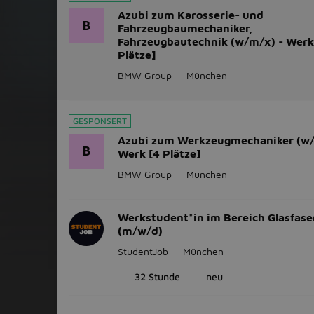
Azubi zum Karosserie- und
B
Fahrzeugbaumechaniker,
Fahrzeugbautechnik (w/m/x) - Werk
Plätze]
BMW Group
München
GESPONSERT
Azubi zum Werkzeugmechaniker (w/
B
Werk [4 Plätze]
BMW Group
München
Werkstudent*in im Bereich Glasfase
(m/w/d)
StudentJob
München
32 Stunde
neu