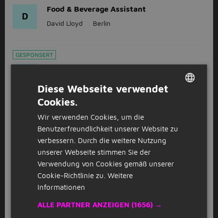
Food & Beverage Assistant
D
David Lloyd
Berlin
GESPONSERT
Rettungsschwimmer
D
David Lloyd
Berlin
Diese Webseite verwendet
Cookies.
DUTCH
GESPONSERT
Wir verwenden Cookies, um die
GERMAN
Badeaufsicht
Benutzerfreundlichkeit unserer Website zu
D
verbessern. Durch die weitere Nutzung
David Lloyd
Berlin
unserer Webseite stimmen Sie der
Verwendung von Cookies gemäß unserer
Cookie-Richtlinie zu.
Weitere
1
2
3
Volgende >
Informationen
ALLE PARTNER ANZEIGEN
(1656) →