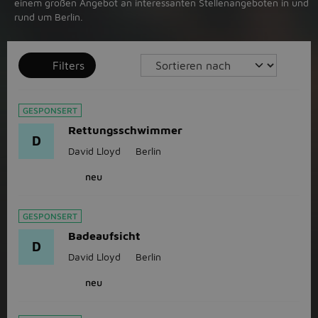
einem großen Angebot an interessanten Stellenangeboten in und
rund um Berlin.
Filters
GESPONSERT
Rettungsschwimmer
D
David Lloyd
Berlin
neu
GESPONSERT
Badeaufsicht
D
David Lloyd
Berlin
neu