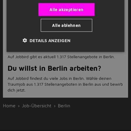
Anschauen
Kürzlich geschlossene Stellenangebote
Alle akzeptieren
FAQ
Alle ablehnen
Wie viele offene Jobs gibt es in
DETAILS ANZEIGEN
Berlin?
Auf Jobbird gibt es aktuell 1.317 Stellenangebote in Berlin.
Du willst in Berlin arbeiten?
Auf Jobbird findest du viele Jobs in Berlin. Wähle deinen
Traumjob aus 1.317 Stellenangeboten in Berlin aus und bewirb
dich jetzt.
Home
Job-Übersicht
Berlin