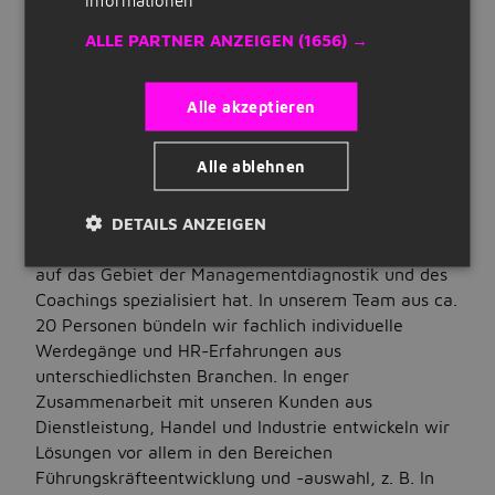
Stunden:
Quick Links
32 bis 40 Stunden pro Woche
ALLE PARTNER ANZEIGEN
(1656) →
Beschäftigung
Registrieren
praktikum
Alle akzeptieren
Art der Stellenanzeige:
Lebenslauf erstellen
intern
Unternehmen auf Jobbird
Alle ablehnen
STELLENBESCHREIBUNG
CORNELIA TANZER
DETAILS ANZEIGEN
ist ein Beratungsunternehmen,
Jobs
das sich mit erfahrenen Experten und Expertinnen
auf das Gebiet der Managementdiagnostik und des
Nach Stellenangeboten suchen
Coachings spezialisiert hat. In unserem Team aus ca.
Jobs nach Standort
20 Personen bündeln wir fachlich individuelle
Werdegänge und HR-Erfahrungen aus
Jobs nach Berufsfeld
unterschiedlichsten Branchen. In enger
Zusammenarbeit mit unseren Kunden aus
Jobs nach Anstellungsart
Dienstleistung, Handel und Industrie entwickeln wir
Jobs nach Bildungsstand
Lösungen vor allem in den Bereichen
Führungskräfteentwicklung und -auswahl, z. B. In