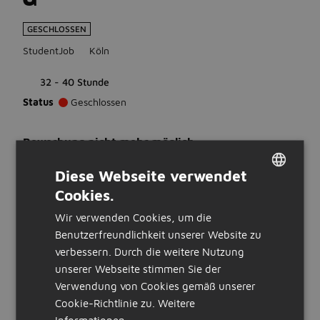
GESCHLOSSEN
StudentJob
Köln
32 - 40 Stunde
Status
Geschlossen
Bewerbung nicht mehr möglich
Diese Webseite verwendet
Cookies.
WAS WIR ERWARTEN
DUTCH
Wir verwenden Cookies, um die
Ausbildung
GERMAN
Benutzerfreundlichkeit unserer Website zu
Keine Vorerfahrung erforderlich
verbessern. Durch die weitere Nutzung
Sprachen
unserer Webseite stimmen Sie der
Du beherrschst Deutsch
Verwendung von Cookies gemäß unserer
WAS WIR BIETEN
Cookie-Richtlinie zu.
Weitere
Informationen