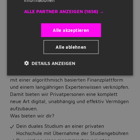
Art der Stellenanzeige:
Quick Links
intern
ALLE PARTNER ANZEIGEN
(1656) →
Registrieren
STELLENBESCHREIBUNG
Über das Unternehmen
Alle akzeptieren
Lebenslauf erstellen
Als ein dynamisches Fin- und EdTech Start-Up
transformieren wir den Bereich der privaten
Unternehmen auf Jobbird
Alle ablehnen
Geldanlage. Mit einer staatlichen Anerkennung und
Zulassung sind wir eines der führenden
DETAILS ANZEIGEN
Jobs
Bildungsinstitute für Investments. Dies erreichen
wir, indem wir wissenschaftlich fundierte Strategien
Nach Stellenangeboten suchen
mit einer algorithmisch basierten Finanzplattform
und einem langjährigen Expertenwissen verknüpfen.
Jobs nach Standort
Damit bieten wir Privatpersonen eine komplett
neue Art digital, unabhängig und effektiv Vermögen
Jobs nach Berufsfeld
aufzubauen.
Jobs nach Anstellungsart
Was bieten wir dir?
Dein duales Studium an einer privaten
Jobs nach Bildungsstand
Hochschule mit Übernahme der Studiengebühren