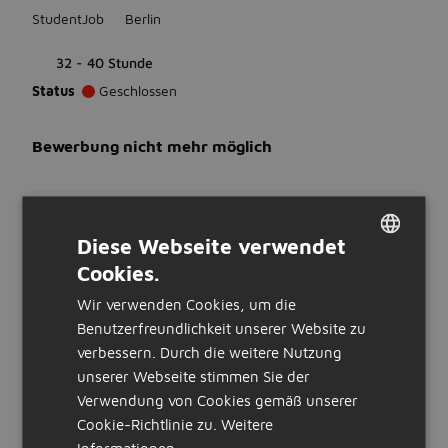
StudentJob
Berlin
32 - 40 Stunde
Status
Geschlossen
Bewerbung nicht mehr möglich
WAS WIR ERWARTEN
Diese Webseite verwendet
Ausbildung
Cookies.
DUTCH
Keine Vorerfahrung erforderlich
Sprachen
Wir verwenden Cookies, um die
GERMAN
Du beherrschst Deutsch
Benutzerfreundlichkeit unserer Website zu
verbessern. Durch die weitere Nutzung
WAS WIR BIETEN
unserer Webseite stimmen Sie der
Verwendung von Cookies gemäß unserer
Stunden:
Cookie-Richtlinie zu.
Weitere
32 bis 40 Stunden pro Woche
Informationen