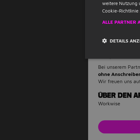
Dauer der Tätig
weitere Nutzung 
Du bringst eine
Cookie-Richtlinie 
nächste Gespräc
ALLE PARTNER 
Du sprichst ver
Du arbeitest zu
selbst.
DETAILS ANZ
Unser Jobangebot 
CRM / Home Office
Bei unserem Part
ohne Anschreibe
Wir freuen uns au
ÜBER DEN A
Workwise