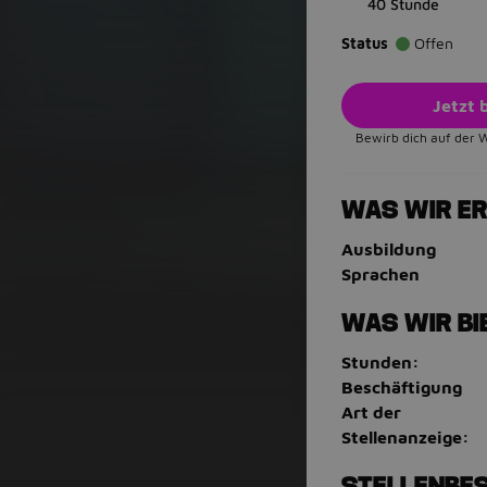
40 Stunde
Status
Offen
Jetzt
Bewirb dich auf der 
WAS WIR E
Ausbildung
Sprachen
WAS WIR BI
Stunden:
Beschäftigung
Art der
Stellenanzeige:
STELLENBE