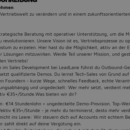
nehmen
e Vertriebswelt zu verändern und in einem zukunftsorientiert
trategische Beratung mit operativer Unterstützung, um die 
zu revolutionieren. Unsere Vision ist es, Vertriebsprozesse zu 
tum zu erzielen. Hier hast du die Möglichkeit, aktiv an der 
 Lösungen mitzuwirken. Werde Teil unserer Mission, und gest
len Vertriebs!
n im Sales Development bei LeadLane führst du Outbound-G
etzt qualifizierte Demos. Du lernst Tech-Sales von Grund auf
den Foundern - kurze Wege, schnelles Feedback, echte Veran
stungsabhängig und ungedeckelt: Wer mehr setzt, verdient me
iv €35+/Stunde.Was bieten wir dir?
n: €14 Stundenlohn + ungedeckelte Demo-Provision. Top-Wer
ektiv €35+/Stunde - je mehr du terminierst, desto mehr verd
 nicht ins Leere: Wir steuern dich auf Accounts mit echtem Be
 zahlt direkt auf deine Vergütung ein.