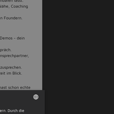
nbaren lässt.
-Nähe, Coaching
en Foundern.
 Demos - dein
spräch.
Ansprechpartner,
nzusprechen.
it im Blick.
hast schon echte
t für dich
ern. Durch die
DUTCH
ür die gesamte