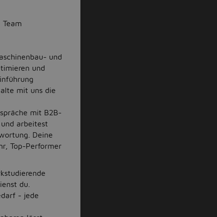
en Team
Maschinenbau- und
optimieren und
Einführung
alte mit uns die
espräche mit B2B-
 und arbeitest
twortung. Deine
hr, Top-Performer
kstudierende
ienst du.
darf - jede