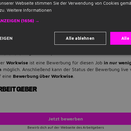
keit (ca. 20 Std./Woche).
unserer Webseite stimmen Sie der Verwendung von Cookies gemä
 hohe Schlagzahl und Konstanz mit - Absagen bremsen dich ni
zu.
Weitere Informationen
h mit voller Energie.
ANZEIGEN
(1656) →
handlungssicher Deutsch.
verlässig und eigenverantwortlich - im Remote-Setup organisi
Alle ablehnen
Alle
EIGEN
Werkstudent Sales - SDR / Kundenakquise / Beratung / Vertri
 (m/w/d)klingt vielversprechend?
ner
Workwise
ist eine Bewerbung für diesen Job
in nur weni
n
möglich. Anschließend kann der Status der Bewerbung live 
f eine
Bewerbung über Workwise
.
RBEITGEBER
Jetzt bewerben
Bewirb dich auf der Webseite des Arbeitgebers