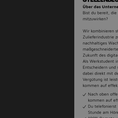
Über das Unter
Bist du bereit, di
mitzuwirken?
Wir kombinieren s
Zulieferindustrie 
nachhaltiges Wachs
maßgeschneiderter
Zukunft des digita
Als Werkstudent:i
Entscheidern und s
dabei direkt mit 
Vergütung ist lei
kommen auf effekt
Nach oben offe
kommen auf eff
Du telefonierst
Stunde am Hörer