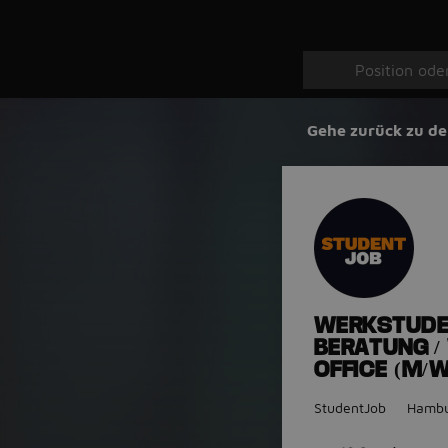
Gehe zurück zu de
WERKSTUDEN
BERATUNG /
OFFICE (M/W
StudentJob
Hamb