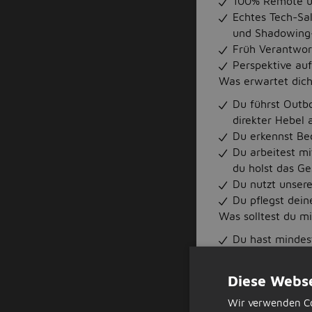
100% Remote und
Echtes Tech-Sa
und Shadowing-S
Früh Verantwor
Perspektive auf
Was erwartet dic
Du führst Outb
direkter Hebel 
Du erkennst Bed
Du arbeitest mi
du holst das Ge
Du nutzt unsere
Du pflegst dein
Was solltest du m
Du hast mindes
Gespräche gefü
Du bist ergebni
Diese Webse
Ansporn, nicht 
Wir verwenden Co
Du bist eingesc