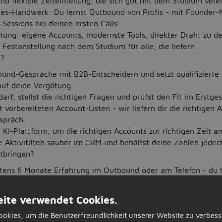
 flexible Zeiteinteilung, die sich gut mit dem Studium verei
les-Handwerk: Du lernst Outbound von Profis - mit Founder
essions bei deinen ersten Calls.
tung: eigene Accounts, modernste Tools, direkter Draht zu d
 Festanstellung nach dem Studium für alle, die liefern.
h?
ound-Gespräche mit B2B-Entscheidern und setzt qualifizierte
auf deine Vergütung.
arf, stellst die richtigen Fragen und prüfst den Fit im Erstge
t vorbereiteten Account-Listen - wir liefern dir die richtigen 
spräch.
 KI-Plattform, um die richtigen Accounts zur richtigen Zeit a
e Aktivitäten sauber im CRM und behältst deine Zahlen jederze
itbringen?
tens 6 Monate Erfahrung im Outbound oder am Telefon - du 
hrt und scheust den Hörer nicht.
sorientiert und misst dich gern an deinen Zahlen - Provision is
ite verwendet Cookies.
Beiwerk.
okies, um die Benutzerfreundlichkeit unserer Website zu verbess
hriebene:r Student:in an einer Hochschule oder Universität f