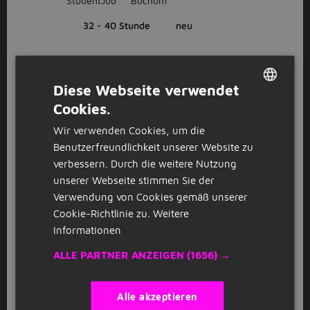
StudentJob
Bochum
32 - 40 Stunde
neu
Gebietsverkaufsleiter - Sanitär /
Haustechnik (m/w/d)
Diese Webseite verwendet
StudentJob
Bochum
Cookies.
DUTCH
32 - 40 Stunde
neu
Wir verwenden Cookies, um die
GERMAN
Benutzerfreundlichkeit unserer Website zu
verbessern. Durch die weitere Nutzung
Praktikum Customer Success -
unserer Webseite stimmen Sie der
Onboarding / Support / Home Office
(m/w/d)
Verwendung von Cookies gemäß unserer
Cookie-Richtlinie zu.
Weitere
StudentJob
Bochum
Informationen
32 - 40 Stunde
ALLE PARTNER ANZEIGEN
(1656) →
Vertriebsingenieur - Anlagenbau /
Lebensmittelindustrie (m/w/d)
Alle akzeptieren