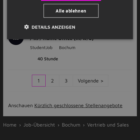
StudentJob
Bochum
Alle ablehnen
32 - 40 Stunde
DETAILS ANZEIGEN
Werkstudent Sales - Hunting / Closing
/ KI / Home Office (m/w/d)
StudentJob
Bochum
40 Stunde
1
2
3
Volgende >
Anschauen
Kürzlich geschlossene Stellenangebote
Home
Job-Übersicht
Bochum
Vertrieb und Sales