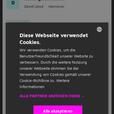
D
David Lloyd
Hannover
GESPONSERT
Badeaufsicht
D
Diese Webseite verwendet
David Lloyd
Hannover
Cookies.
DUTCH
Wir verwenden Cookies, um die
GERMAN
Sales Development Representative - IT
Benutzerfreundlichkeit unserer Website zu
Vertrieb / B2B / Cloud Lösungen
verbessern. Durch die weitere Nutzung
(m/w/d)
unserer Webseite stimmen Sie der
StudentJob
Hannover
Verwendung von Cookies gemäß unserer
Cookie-Richtlinie zu.
Weitere
32 - 40 Stunde
Informationen
ALLE PARTNER ANZEIGEN
(1656) →
Vertriebsingenieur - Anlagenbau /
Lebensmittelindustrie (m/w/d)
StudentJob
Hannover
Alle akzeptieren