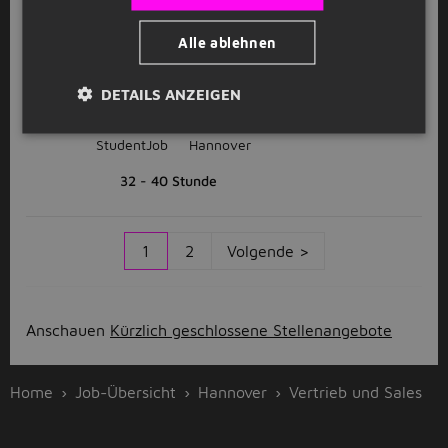
32 - 40 Stunde
Alle ablehnen
Vertriebsingenieur (m/w/d) -
DETAILS ANZEIGEN
Labormesstechnik / Außendienst /
Oszilloskope
StudentJob
Hannover
32 - 40 Stunde
1
2
Volgende >
Anschauen
Kürzlich geschlossene Stellenangebote
Home
Job-Übersicht
Hannover
Vertrieb und Sales