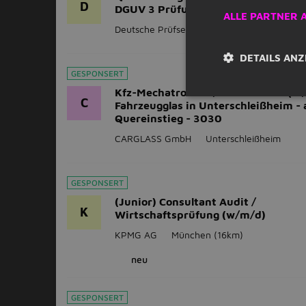
D
DGUV 3 Prüfungen
ALLE PARTNER 
Deutsche Prüfservice GmbH
Dachau
(11k
DETAILS ANZ
GESPONSERT
Kfz-Mechatroniker/Kfz-Monteur (m
C
Fahrzeugglas in Unterschleißheim - 
Quereinstieg - 3030
CARGLASS GmbH
Unterschleißheim
GESPONSERT
(Junior) Consultant Audit /
K
Wirtschaftsprüfung (w/m/d)
KPMG AG
München
(16km)
neu
GESPONSERT