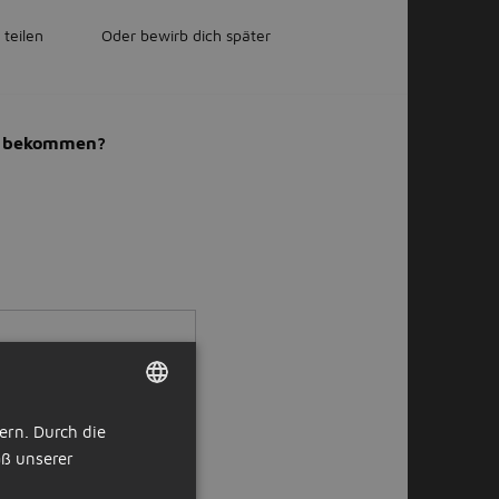
 teilen
Oder bewirb dich später
il bekommen?
ern. Durch die
DUTCH
ß unserer
GERMAN