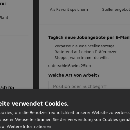
rer
Als Favorit speichern
Stellenangebot
7km)
Täglich neue Jobangebote per E-Ma
Verpasse nie eine Stellenanzeige
Basierend auf deinen Präferenzen
Stoppe, wann immer du willst
unterschleißheim,25km
Welche Art von Arbeit?
/d) für
Gib deine E-Mail-Adresse an
m)
ite verwendet Cookies.
okies, um die Benutzerfreundlichkeit unserer Website zu verbess
unserer Webseite stimmen Sie der Verwendung von Cookies gemä
zu.
Weitere Informationen
Job-Alert einstellen
d) für