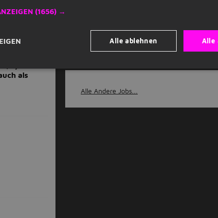
ANZEIGEN
(1656) →
m)
München
Bayern
Alle ablehnen
Alle
EIGEN
/w/d)
auch als
Alle Andere Jobs...