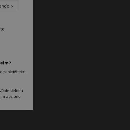
ende >
ote
heim?
terschleißheim.
 Wähle deinen
eim aus und