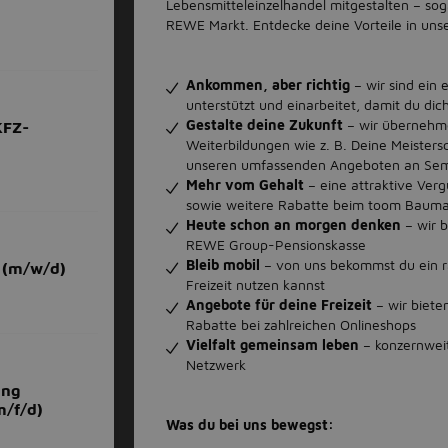
Lebensmitteleinzelhandel mitgestalten – soga
REWE Markt. Entdecke deine Vorteile in un
Ankommen, aber richtig
– wir sind ein
unterstützt und einarbeitet, damit du dic
Gestalte deine Zukunft
– wir übernehme
KFZ-
Weiterbildungen wie z. B. Deine Meistersch
unseren umfassenden Angeboten an Semi
Mehr vom Gehalt
– eine attraktive Ver
sowie weitere Rabatte beim toom Bauma
Heute schon an morgen denken
– wir b
REWE Group-Pensionskasse
Bleib mobil
– von uns bekommst du ein ra
 (m/w/d)
Freizeit nutzen kannst
Angebote für deine Freizeit
– wir biete
Rabatte bei zahlreichen Onlineshops
Vielfalt gemeinsam leben
– konzernwei
Netzwerk
ing
m/f/d)
Was du bei uns bewegst: