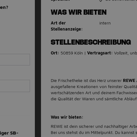
men?
WAS WIR BIETEN
Art der
intern
Stellenanzeige:
STELLENBESCHREIBUNG
Ort:
50859 Köln |
Vertragsart:
Vollzeit, unb
Die Frischetheke ist das Herz unserer
REWE 
ausgefallene Kreationen von feinster Qualitä
wertschätzenden Art und deinem Fachwissen
die Qualität der Waren und sämtliche Abläu
Was wir bieten:
REWE ist dein sicherer und nachhaltiger Arb
Bei uns stehst du im Mittelpunkt. Du kanns
iger SB-