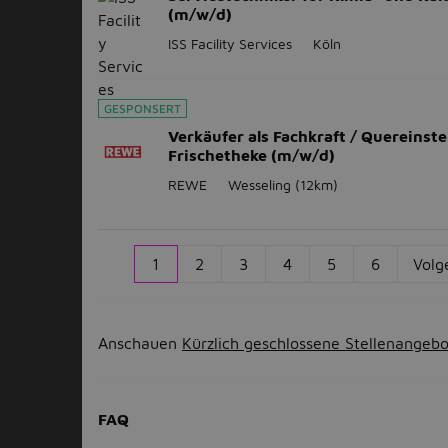
(m/w/d)
ISS Facility Services
Köln
GESPONSERT
Verkäufer als Fachkraft / Quereinste
Frischetheke (m/w/d)
REWE
Wesseling
(12km)
1
2
3
4
5
6
Volg
Anschauen
Kürzlich geschlossene Stellenangeb
FAQ