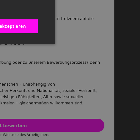
ungen erfüllst? Bewirb dich gern trotzdem auf die
 akzeptieren
e.de/karriere.
erbung oder zu unserem Bewerbungsprozess? Dann
e Menschen - unabhängig von
cher Herkunft und Nationalität, sozialer Herkunft,
istigen Fähigkeiten, Alter sowie sexueller
erkmalen - gleichermaßen willkommen sind.
zt bewerben
r Webseite des Arbeitgebers