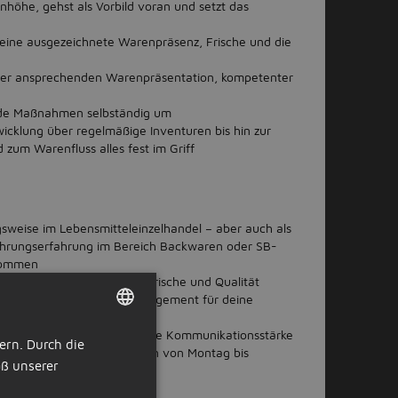
höhe, gehst als Vorbild voran und setzt das
ür eine ausgezeichnete Warenpräsenz, Frische und die
ner ansprechenden Warenpräsentation, kompetenter
e
rnde Maßnahmen selbständig um
cklung über regelmäßige Inventuren bis hin zur
 zum Warenfluss alles fest im Griff
sweise im Lebensmitteleinzelhandel – aber auch als
Führungserfahrung im Bereich Backwaren oder SB-
llkommen
in hohes Bewusstsein für Frische und Qualität
Arbeitsweise sowie dein Engagement für deine
senhaft angehst
:innenorientierung und deine Kommunikationsstärke
ern. Durch die
DUTCH
hichtsystem mit Einsatzzeiten von Montag bis
ß unserer
GERMAN