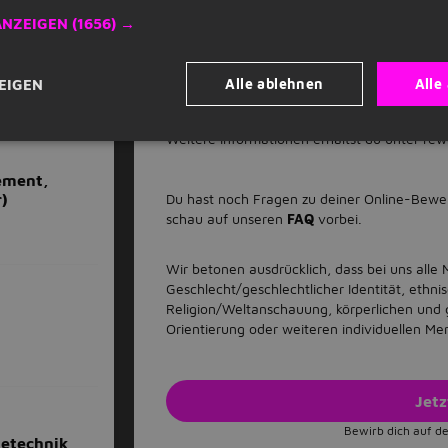
ANZEIGEN
(1656) →
eur
Du bist dir nicht sicher, ob du alle Anforder
Stelle und wir prüfen deine Unterlagen.
Alle ablehnen
Alle
EIGEN
km)
Weitere Informationen erhältst du unter rew
ement,
Du hast noch Fragen zu deiner Online-Bew
r)
schau auf unseren
FAQ
vorbei.
Wir betonen ausdrücklich, dass bei uns all
Geschlecht/geschlechtlicher Identität, ethnis
Religion/Weltanschauung, körperlichen und ge
Orientierung oder weiteren individuellen M
Jet
Bewirb dich auf de
tetechnik