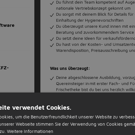
Du führst dein Team kompetent auf Augen
nationale Vertriebskonzept gekonnt um
Du sorgst mit deinem Blick für Details f
Einhaltung der Hygienevorschriften
ftware
Du überzeugst unsere Kund:innen mit ei
Beratung und zuvorkommendem Servic
Du setzt deine Ideen für verkaufsförde
Du hast von der Kosten- und Umsatzentwi
Warendisposition, Preisausschreibung und
KFZ-
Was uns überzeugt:
Deine abgeschlossene Ausbildung, vorzug
Quereinsteiger:in mit erster Fach- und 
Frischetheke bist du bei uns herzlich wi
Deine fundierten Warenkenntnisse und de
Deine lösungs- und ergebnisorientierte 
ite verwendet Cookies.
Aufgaben, die du strukturiert und gewis
Dein Teamgeist, deine ausgeprägte Kund
okies, um die Benutzerfreundlichkeit unserer Website zu verbess
Deine Bereitschaft, in einem flexiblen Sc
unserer Webseite stimmen Sie der Verwendung von Cookies gemä
Samstag zu arbeiten
zu.
Weitere Informationen