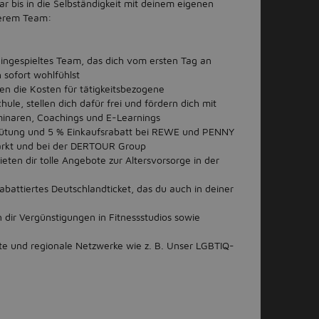
r bis in die Selbständigkeit mit deinem eigenen
serem Team:
 eingespieltes Team, das dich vom ersten Tag an
h sofort wohlfühlst
n die Kosten für tätigkeitsbezogene
ule, stellen dich dafür frei und fördern dich mit
naren, Coachings und E-Learnings
gütung und 5 % Einkaufsrabatt bei REWE und PENNY
rkt und bei der DERTOUR Group
ieten dir tolle Angebote zur Altersvorsorge in der
battiertes Deutschlandticket, das du auch in deiner
n dir Vergünstigungen in Fitnessstudios sowie
te und regionale Netzwerke wie z. B. Unser LGBTIQ-