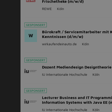
Frischetheke (m/w/d)
REWE
Köln
GESPONSERT
Bürokraft / Servicemitarbeiter mit 
W
Kenntnissen (d/m/w)
wirkaufendeinauto.de
Köln
GESPONSERT
Dozent Mediendesign Designtheorie
IU Internationale Hochschule
Köln
GESPONSERT
Lecturer Business and IT Programm
Information Systems with Java EE (
IU Internationale Hochschule
Köln