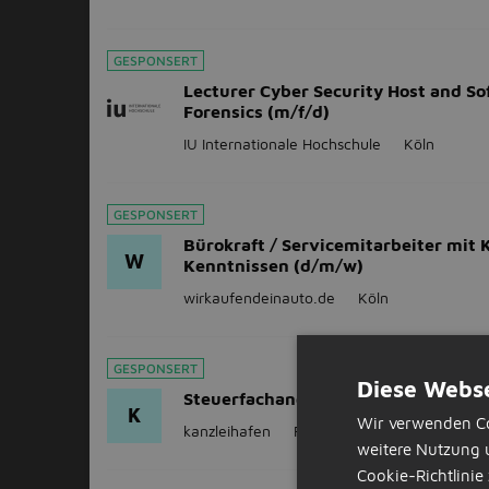
GESPONSERT
Lecturer Cyber Security Host and So
Forensics (m/f/d)
IU Internationale Hochschule
Köln
GESPONSERT
Bürokraft / Servicemitarbeiter mit 
W
Kenntnissen (d/m/w)
wirkaufendeinauto.de
Köln
GESPONSERT
Diese Webse
Steuerfachangestellte/r (m/w/d)
K
Wir verwenden Co
kanzleihafen
Frechen
(10km)
weitere Nutzung 
Cookie-Richtlinie 