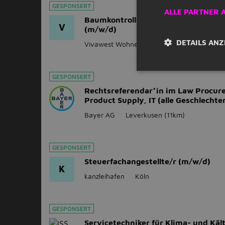
GESPONSERT
ALLE PARTNER 
Baumkontrolleur / Spielplatzkontroll
V
(m/w/d)
DETAILS ANZ
Vivawest Wohnen GmbH
Leverkusen
(11
GESPONSERT
Rechtsreferendar*in im Law Procur
Product Supply, IT (alle Geschlechte
Bayer AG
Leverkusen
(11km)
GESPONSERT
Steuerfachangestellte/r (m/w/d)
K
kanzleihafen
Köln
GESPONSERT
Servicetechniker für Klima- und Käl