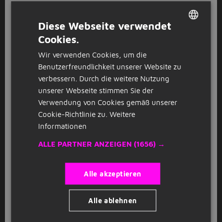
GESPONSERT
Diese Webseite verwendet
Dualer Student Künstliche Intelligenz
Cookies.
DUTCH
B
(w/m/x)
Wir verwenden Cookies, um die
GERMAN
BMW Group
München
Benutzerfreundlichkeit unserer Website zu
verbessern. Durch die weitere Nutzung
unserer Webseite stimmen Sie der
GESPONSERT
Verwendung von Cookies gemäß unserer
Dualer Student Informatik (w/m/x)
B
Cookie-Richtlinie zu.
Weitere
BMW Group
München
Informationen
ALLE PARTNER ANZEIGEN
(1656) →
GESPONSERT
Nachhilfelehrer / Tutor (m/w/d) – auch
Alle akzeptieren
für Studenten & Quereinsteiger
Studienkreis
Neubiberg
(9km)
Alle ablehnen