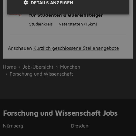
GESPONSERT
DETAILS ANZEIGEN
Nachhilfelehrer / Tutor (m/w/d) – auch
für Studenten & Quereinsteiger
Studienkreis
Vaterstetten
(15km)
Anschauen
Kürzlich geschlossene Stellenangebote
Home
Job-Übersicht
München
Forschung und Wissenschaft
Forschung und Wissenschaft Jobs
Nürnberg
Dresden