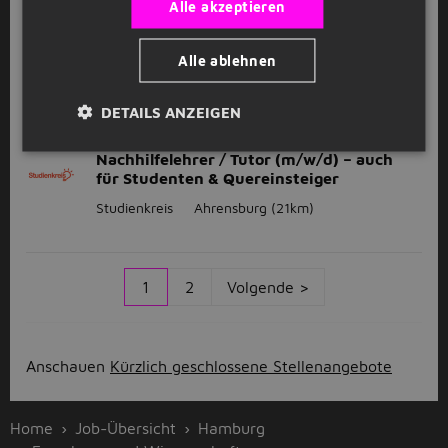
Alle akzeptieren
Nachhilfelehrer / Tutor (m/w/d) – auch
für Studenten & Quereinsteiger
Alle ablehnen
Studienkreis
Winsen (Luhe)
(27km)
DETAILS ANZEIGEN
GESPONSERT
Nachhilfelehrer / Tutor (m/w/d) – auch
für Studenten & Quereinsteiger
Studienkreis
Ahrensburg
(21km)
1
2
Volgende >
Anschauen
Kürzlich geschlossene Stellenangebote
Home
Job-Übersicht
Hamburg