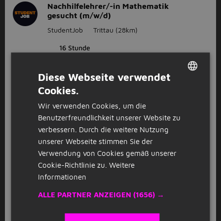
Nachhilfelehrer/-in Mathematik
gesucht (m/w/d)
StudentJob
Trittau
(28km)
16 Stunde
Diese Webseite verwendet
Nachhilfelehrer/-in Mathematik
gesucht (m/w/d)
Cookies.
DUTCH
StudentJob
Norderstedt
(15km)
Wir verwenden Cookies, um die
GERMAN
Benutzerfreundlichkeit unserer Website zu
16 Stunde
verbessern. Durch die weitere Nutzung
unserer Webseite stimmen Sie der
GESPONSERT
Verwendung von Cookies gemäß unserer
Nachhilfelehrer / Tutor (m/w/d) – auch
Cookie-Richtlinie zu.
Weitere
für Studenten & Quereinsteiger
Informationen
Studienkreis
Seevetal
(17km)
ALLE PARTNER ANZEIGEN
(1656) →
GESPONSERT