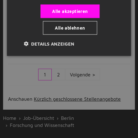
16 Stunde
Alle akzeptieren
GESPONSERT
Alle ablehnen
Nachhilfelehrer / Tutor (m/w/d) – auch
für Studenten & Quereinsteiger
DETAILS ANZEIGEN
Studienkreis
Berlin
1
2
Volgende >
Anschauen
Kürzlich geschlossene Stellenangebote
Home
Job-Übersicht
Berlin
Forschung und Wissenschaft