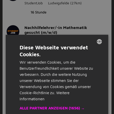
StudentJob
Ludwigsfelde
(27km)
16 Stunde
Nachhilfelehrer/-in Mathematik
gesucht (m/w/d)
StudentJob
Berlin
Diese Webseite verwendet
16 Stunde
Cookies.
DUTCH
Wir verwenden Cookies, um die
GESPONSERT
GERMAN
Benutzerfreundlichkeit unserer Website zu
Oberarzt (m/w/d) für Psychiatrie und
B
verbessern. Durch die weitere Nutzung
Psychotherapie​
unserer Webseite stimmen Sie der
BS Menzel GmbH
Berlin
Verwendung von Cookies gemäß unserer
Cookie-Richtlinie zu.
Weitere
Informationen
Nachhilfelehrer / Tutor (m/w/d) - auch
für Studenten & Quereinsteiger
ALLE PARTNER ANZEIGEN
(1656) →
StudentJob
Berlin