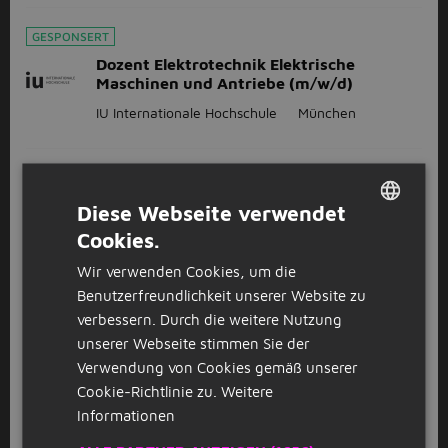
GESPONSERT
Dozent Elektrotechnik Elektrische
Maschinen und Antriebe (m/w/d)
IU Internationale Hochschule
München
GESPONSERT
Kfz-Mechatroniker / Kfz-Monteur
Diese Webseite verwendet
C
(w/m/d) Fahrzeugglas in
Cookies.
Fürstenfeldbruck - auch als
DUTCH
Quereinstieg - 774
Wir verwenden Cookies, um die
GERMAN
CARGLASS GmbH
Fürstenfeldbruck
(24km)
Benutzerfreundlichkeit unserer Website zu
verbessern. Durch die weitere Nutzung
unserer Webseite stimmen Sie der
Senior Softwareentwickler Full Stack -
Verwendung von Cookies gemäß unserer
C# / AWS (m/w/d)
Cookie-Richtlinie zu.
Weitere
StudentJob
München
Informationen
32 - 40 Stunde
neu