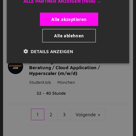
ALLE PARTNER ANZEIGEN
(1656) →
SAP Entwickler HCM - ABAP OO / Fiori
Alle akzeptieren
/ S/4HANA (m/w/d)
StudentJob
München
Alle ablehnen
32 - 40 Stunde
neu
DETAILS ANZEIGEN
Berufsbegleitender Master - IT
Beratung / Cloud Application /
Hyperscaler (m/w/d)
StudentJob
München
32 - 40 Stunde
1
2
3
Volgende >