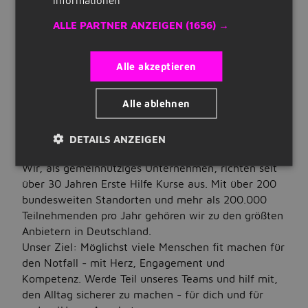
Wir sind die größte Erste Hilfe Kurs
Quick Links
ALLE PARTNER ANZEIGEN
(1656) →
Bildungseinrichtung in Deutschland, eine
gemeinnützige Gesellschaft mit einem motivierten
Registrieren
Team voll dynamischer und motivierter
Alle akzeptieren
Mitarbeitenden - Zusammenhalt wird hier groß
Lebenslauf erstellen
geschrieben. Arbeiten bei uns ist ein großes
Unternehmen auf Jobbird
Alle ablehnen
Miteinander, wir lieben was wir tun und stehen
auch dafür. Durch das gute Verhältnis untereinander
und dem tollen Betriebsklima macht die Arbeit
DETAILS ANZEIGEN
Jobs
gleich doppelt so viel Spaß.
Wir, als gemeinnütziges Unternehmen, richten seit
Nach Stellenangeboten suchen
über 30 Jahren Erste Hilfe Kurse aus. Mit über 200
Jobs nach Standort
bundesweiten Standorten und mehr als 200.000
Teilnehmenden pro Jahr gehören wir zu den größten
Jobs nach Berufsfeld
Anbietern in Deutschland.
Unser Ziel: Möglichst viele Menschen fit machen für
Jobs nach Anstellungsart
den Notfall - mit Herz, Engagement und
Kompetenz. Werde Teil unseres Teams und hilf mit,
Jobs nach Bildungsstand
den Alltag sicherer zu machen - für dich und für